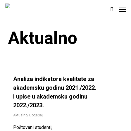
Skip
Men
to
search
main
content
Aktualno
Analiza indikatora kvalitete za
akademsku godinu 2021./2022.
i upise u akademsku godinu
2022./2023.
Aktualno
,
Događaji
Poštovani studenti,