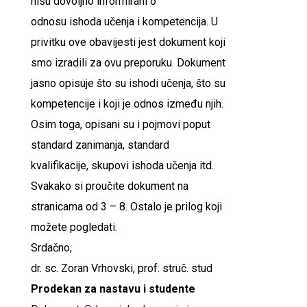
nisu dovoljno informirani o
odnosu
ishoda
učenja
i
kompetencija
. U
privitku ove obavijesti jest dokument koji
smo izradili za ovu preporuku. Dokument
jasno opisuje što su ishodi
učenja
, što su
kompetencije i koji je
odnos
između njih.
Osim toga, opisani su i pojmovi poput
standard zanimanja, standard
kvalifikacije, skupovi
ishoda
učenja
itd.
Svakako si proučite dokument na
stranicama od 3 – 8. Ostalo je prilog koji
možete pogledati.
Srdačno,
dr. sc. Zoran Vrhovski, prof. struč. stud
Prodekan za nastavu i studente