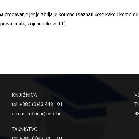
 predavanje jer je zbilja je korisno (saznati ćete kako i kome se
 prava imate, koji su rokovi itd.)
KNJIŽNICA
V
tel: +385 (0)43 448 191
Tr
e-mail: mbucar@vub.hr
4
TAJNIŠTVO
tel: +385 (0)43 241 191