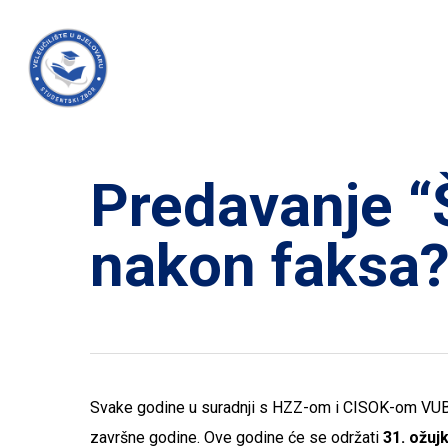
Skip
to
main
content
Predavanje “
nakon faksa?
Svake godine u suradnji s HZZ-om i CISOK-om VUB 
završne godine. Ove godine će se održati
31. ožuj