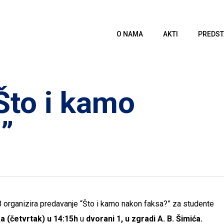
O NAMA
AKTI
PREDST
Što i kamo
”
organizira predavanje “Što i kamo nakon faksa?” za studente
ka (četvrtak) u 14:15h
u
dvorani 1, u zgradi A. B. Šimića.